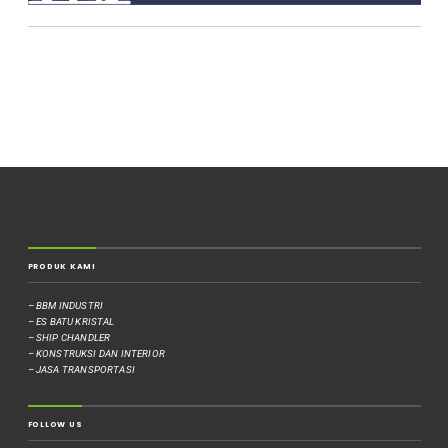
PRODUK KAMI
– BBM INDUSTRI
– ES BATU KRISTAL
– SHIP CHANDLER
– KONSTRUKSI DAN INTERIOR
– JASA TRANSPORTASI
FOLLOW US